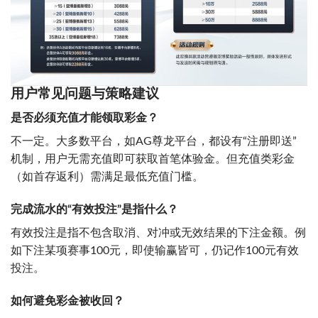
用户常见问题与策略建议
是否必须充值才能领取彩金？
不一定。大多数平台，如AG尊龙平台，都设有“注册即送”
机制，用户无需充值即可获取首笔体验金。但充值类彩金
（如首存返利）需满足最低充值门槛。
完成流水的“有效投注”是指什么？
有效投注是指不包含取消、对冲或无效结果的下注金额。例
如下注某项赛事100元，即使输赢皆可，仍记作100元有效
投注。
如何避免彩金被收回？