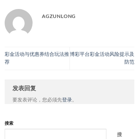
AGZUNLONG
彩金活动与优惠券结合玩法推
博彩平台彩金活动风险提示及
荐
防范
发表回复
要发表评论，您必须先
登录
。
搜索
搜