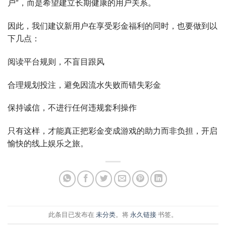
户”，而是希望建立长期健康的用户关系。
因此，我们建议新用户在享受彩金福利的同时，也要做到以
下几点：
阅读平台规则，不盲目跟风
合理规划投注，避免因流水失败而错失彩金
保持诚信，不进行任何违规套利操作
只有这样，才能真正把彩金变成游戏的助力而非负担，开启
愉快的线上娱乐之旅。
此条目已发布在
未分类
。将
永久链接
书签。