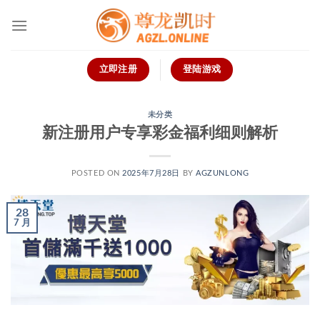
跳
到
内
容
立即注册
登陆游戏
未分类
新注册用户专享彩金福利细则解析
POSTED ON
2025年7月28日
BY
AGZUNLONG
28
7 月