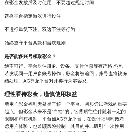
在彩金发放后及时使用，不要超过规定时间
选择平台指定游戏进行投注
不进行重复下注、双边下注等行为
始终遵守平台条款和游戏规则
是否能多账号领取彩金？
绝不可行。平台对注册IP、设备、支付信息等有严格监控。
若发现同一用户多账号操作，彩金将被追回，账号也将被冻
结处理。AG尊龙平台对此类行为零容忍。
理性看待彩金，谨慎使用权益
新用户彩金福利无疑是了解一个平台、初步尝试游戏的重要
起点。但彩金从来不是“白给”的，它背后往往伴随着一定的
限制和审核机制。平台如AG尊龙平台，在设计福利时既考
虑用户体验，也兼顾风险控制，其目的并非吸引“一次性用