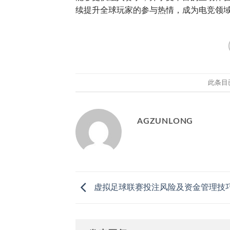
续提升全球玩家的参与热情，成为电竞领
此条目
AGZUNLONG
虚拟足球联赛投注风险及资金管理技