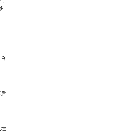
分，
够
。合
落后
以在