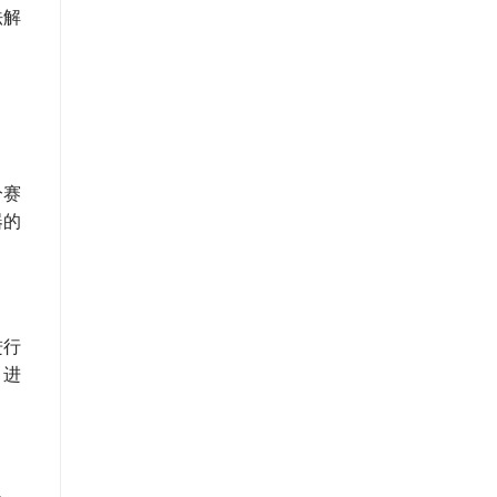
法解
分赛
器的
进行
，进