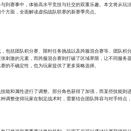
参与到赛事中，体验高水平竞技与社交的双重乐趣。本文将从玩
四个方面，全面解读虚拟战队联赛的新赛季亮点。
式，包括团队积分赛、限时任务挑战以及跨服混合赛等。团队积
紧张刺激的元素，而跨服混合赛则打破了区域界限，让不同服务
比赛的不确定性，也为玩家提供了更多策略选择。
色技能和属性进行了调整。部分角色获得了加强，而某些技能则
这种调整使得玩家在制定战术时，需要结合团队阵容与对手特点