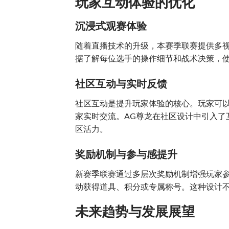
玩家互动体验的优化
沉浸式观赛体验
随着直播技术的升级，本赛季联赛提供多
据了解每位选手的操作细节和战术决策，
社区互动与实时反馈
社区互动是提升玩家体验的核心。玩家可
家实时交流。AG尊龙在社区设计中引入了
区活力。
奖励机制与参与感提升
新赛季联赛通过多层次奖励机制增强玩家
动获得道具、积分或专属称号。这种设计
未来趋势与发展展望