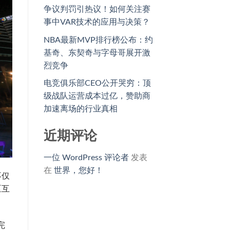
争议判罚引热议！如何关注赛
事中VAR技术的应用与决策？
NBA最新MVP排行榜公布：约
基奇、东契奇与字母哥展开激
烈竞争
电竞俱乐部CEO公开哭穷：顶
级战队运营成本过亿，赞助商
加速离场的行业真相
近期评论
一位 WordPress 评论者
发表
在
世界，您好！
不仅
区互
完