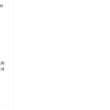
外
法和
情寻