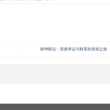
财神财运：迎接幸运与财富的游戏之旅