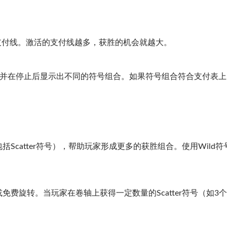
支付线。激活的支付线越多，获胜的机会就越大。
转并在停止后显示出不同的符号组合。如果符号组合符合支付表上
括Scatter符号），帮助玩家形成更多的获胜组合。使用Wild符
或免费旋转。当玩家在卷轴上获得一定数量的Scatter符号（如3