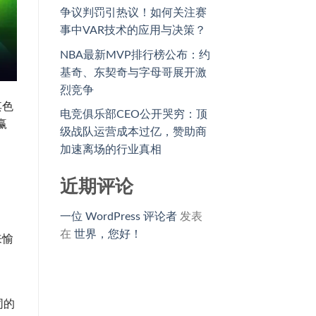
争议判罚引热议！如何关注赛
事中VAR技术的应用与决策？
NBA最新MVP排行榜公布：约
基奇、东契奇与字母哥展开激
烈竞争
其色
电竞俱乐部CEO公开哭穷：顶
赢
级战队运营成本过亿，赞助商
加速离场的行业真相
近期评论
一位 WordPress 评论者
发表
在
世界，您好！
来愉
同的