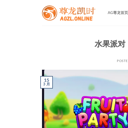
跳
到
AG尊龙首
内
容
水果派对
POST
15
3 月