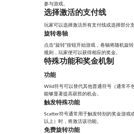
参与游戏。
选择激活的支付线
玩家可以选择激活所有支付线或选择部分
旋转卷轴
点击“旋转”按钮开始游戏，卷轴将随机旋
规则，玩家便可以获得相应的奖金。
特殊功能和奖金机制
功能
Wild符号可以替代其他普通符号（通常不包
能够显著提高获胜的机会。
触发特殊功能
Scatter符号通常用于触发特别的奖金游戏
以上）时，将激活该功能。
免费旋转功能