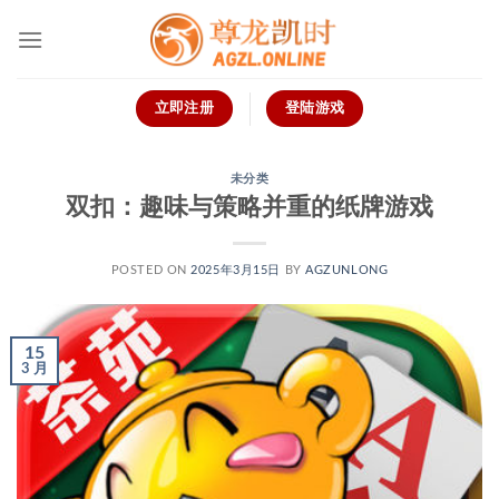
跳
到
内
容
立即注册
登陆游戏
未分类
双扣：趣味与策略并重的纸牌游戏
POSTED ON
2025年3月15日
BY
AGZUNLONG
15
3 月