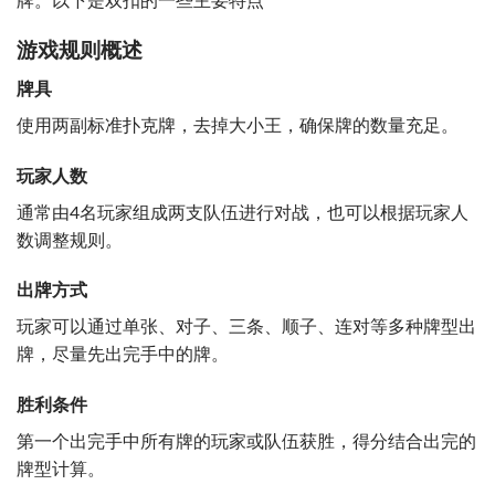
牌。以下是双扣的一些主要特点
游戏规则概述
牌具
使用两副标准扑克牌，去掉大小王，确保牌的数量充足。
玩家人数
通常由4名玩家组成两支队伍进行对战，也可以根据玩家人
数调整规则。
出牌方式
玩家可以通过单张、对子、三条、顺子、连对等多种牌型出
牌，尽量先出完手中的牌。
胜利条件
第一个出完手中所有牌的玩家或队伍获胜，得分结合出完的
牌型计算。