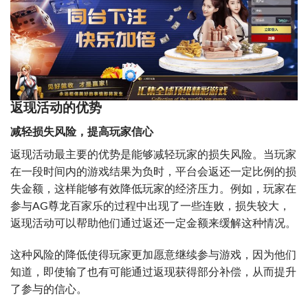
返现活动的优势
减轻损失风险，提高玩家信心
返现活动最主要的优势是能够减轻玩家的损失风险。当玩家
在一段时间内的游戏结果为负时，平台会返还一定比例的损
失金额，这样能够有效降低玩家的经济压力。例如，玩家在
参与AG尊龙百家乐的过程中出现了一些连败，损失较大，
返现活动可以帮助他们通过返还一定金额来缓解这种情况。
这种风险的降低使得玩家更加愿意继续参与游戏，因为他们
知道，即使输了也有可能通过返现获得部分补偿，从而提升
了参与的信心。