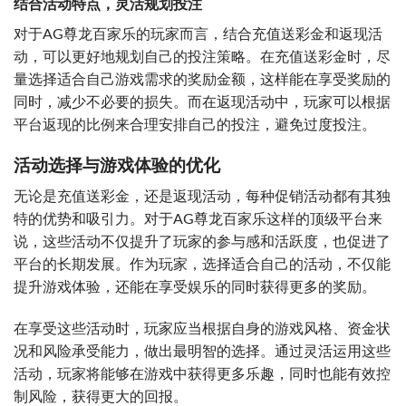
结合活动特点，灵活规划投注
对于AG尊龙百家乐的玩家而言，结合充值送彩金和返现活
动，可以更好地规划自己的投注策略。在充值送彩金时，尽
量选择适合自己游戏需求的奖励金额，这样能在享受奖励的
同时，减少不必要的损失。而在返现活动中，玩家可以根据
平台返现的比例来合理安排自己的投注，避免过度投注。
活动选择与游戏体验的优化
无论是充值送彩金，还是返现活动，每种促销活动都有其独
特的优势和吸引力。对于AG尊龙百家乐这样的顶级平台来
说，这些活动不仅提升了玩家的参与感和活跃度，也促进了
平台的长期发展。作为玩家，选择适合自己的活动，不仅能
提升游戏体验，还能在享受娱乐的同时获得更多的奖励。
在享受这些活动时，玩家应当根据自身的游戏风格、资金状
况和风险承受能力，做出最明智的选择。通过灵活运用这些
活动，玩家将能够在游戏中获得更多乐趣，同时也能有效控
制风险，获得更大的回报。