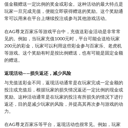
值金额赠送一定比例的奖金或彩金。这种活动的最大特点是
玩家一旦完成充值，便能立即获得赠送的奖励。这个奖励通
常可以用来在平台上继续投注或参与其他游戏活动。
在AG尊龙百家乐等游戏平台中，充值送彩金活动是非常常
见的。例如，当玩家充值1000元时，平台可能会送给玩家
200元的彩金，玩家可以利用这些彩金参与百家乐、老虎机
等游戏。这个奖励有时是按比例赠送，也有可能是固定金额
的赠送。
返现活动——损失返还，减少风险
与充值送彩金不同，返现活动通常是在玩家完成一定金额的
投注或充值后，根据玩家的损失情况返还一定比例的现金或
奖励。这种活动通常是在玩家的投注有所损失的情况下进行
返还，目的是减少玩家的风险，并提高其再次参与游戏的动
力。
在AG尊龙百家乐等平台，返现活动也很常见。例如，玩家