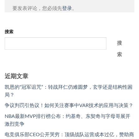
要发表评论，您必须先
登录
。
搜索
搜
索
近期文章
凯恩的“冠军诅咒”：转战拜仁仍难圆梦，玄学还是结构性困
局？
争议判罚引热议！如何关注赛事中VAR技术的应用与决策？
NBA最新MVP排行榜公布：约基奇、东契奇与字母哥展开
激烈竞争
电竞俱乐部CEO公开哭穷：顶级战队运营成本过亿，赞助商