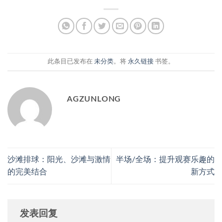
此条目已发布在
未分类
。将
永久链接
书签。
AGZUNLONG
沙滩排球：阳光、沙滩与激情
半场/全场：提升观赛乐趣的
的完美结合
新方式
发表回复