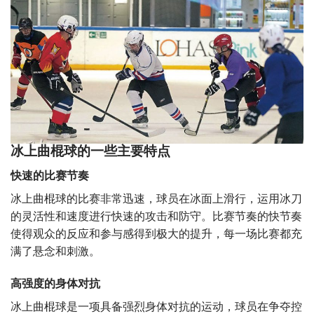
冰上曲棍球的一些主要特点
快速的比赛节奏
冰上曲棍球的比赛非常迅速，球员在冰面上滑行，运用冰刀
的灵活性和速度进行快速的攻击和防守。比赛节奏的快节奏
使得观众的反应和参与感得到极大的提升，每一场比赛都充
满了悬念和刺激。
高强度的身体对抗
冰上曲棍球是一项具备强烈身体对抗的运动，球员在争夺控