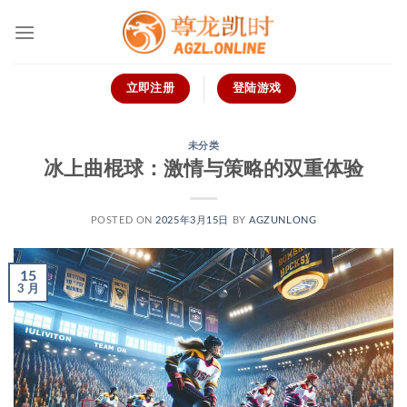
跳
到
内
容
立即注册
登陆游戏
未分类
冰上曲棍球：激情与策略的双重体验
POSTED ON
2025年3月15日
BY
AGZUNLONG
15
3 月